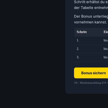
Schritt erhältst du
der Tabelle entneh
Der Bonus unterlieg
vornehmen kannst.
Schritt
Ei
1.
bis
2.
bis
3.
bis
Bonus sichern
18+. Mindesteinzahlung €10. 