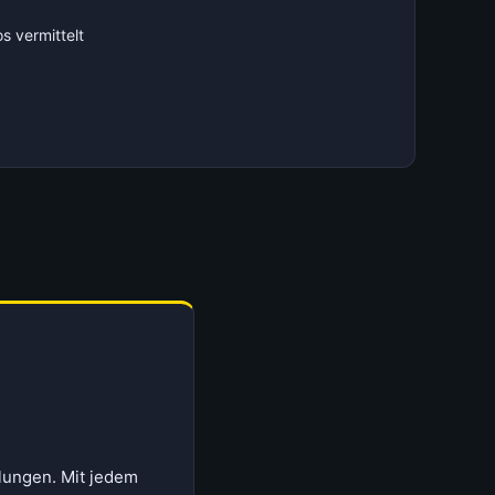
 vermittelt
lungen. Mit jedem