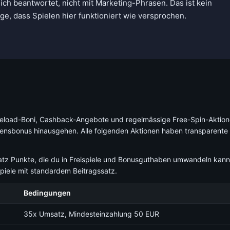
ch beantwortet, nicht mit Marketing-Phrasen. Das ist kein
, dass Spielen hier funktioniert wie versprochen.
Reload-Boni, Cashback-Angebote und regelmässige Free-Spin-Aktionen. 
mmensbonus hinausgehen. Alle folgenden Aktionen haben transparent
atz Punkte, die du in Freispiele und Bonusguthaben umwandeln kan
iele mit standardem Beitragssatz.
Bedingungen
35x Umsatz, Mindesteinzahlung 50 EUR