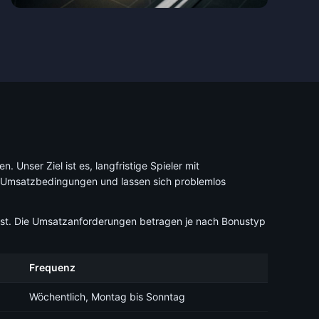
Unser Ziel ist es, langfristige Spieler mit
e Umsatzbedingungen und lassen sich problemlos
nst. Die Umsatzanforderungen betragen je nach Bonustyp
Frequenz
Wöchentlich, Montag bis Sonntag