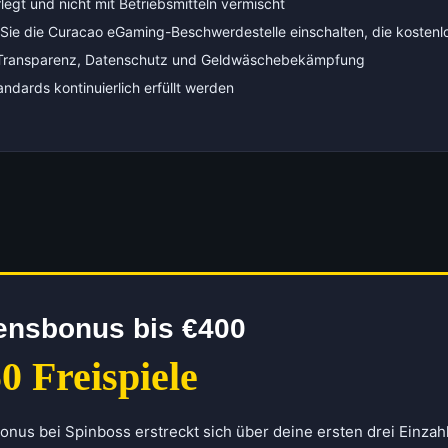
legt und nicht mit Betriebsmitteln vermischt
e die Curacao eGaming-Beschwerdestelle einschalten, die kostenlos
u Transparenz, Datenschutz und Geldwäschebekämpfung
ndards kontinuierlich erfüllt werden
nsbonus bis €400
0 Freispiele
nus bei Spinboss erstreckt sich über deine ersten drei Einzah