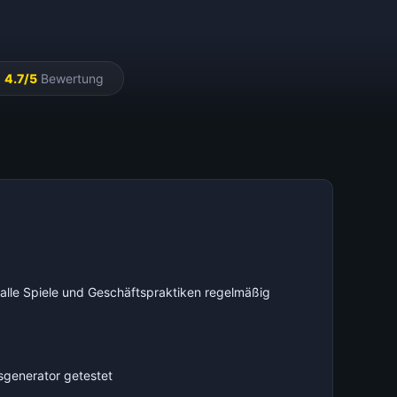
4.7/5
Bewertung
alle Spiele und Geschäftspraktiken regelmäßig
sgenerator getestet