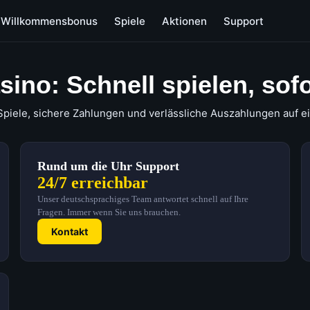
Willkommensbonus
Spiele
Aktionen
Support
sino: Schnell spielen, sof
piele, sichere Zahlungen und verlässliche Auszahlungen auf ein
Rund um die Uhr Support
24/7 erreichbar
Unser deutschsprachiges Team antwortet schnell auf Ihre
Fragen. Immer wenn Sie uns brauchen.
Kontakt