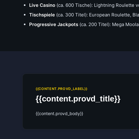
Live Casino
(ca. 600 Tische): Lightning Roulette 
Tischspiele
(ca. 300 Titel): European Roulette, B
Progressive Jackpots
(ca. 200 Titel): Mega Mool
{{CONTENT.PROVD_LABEL}}
{{content.provd_title}}
{{content.provd_body}}