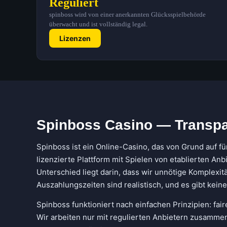
Reguliert
spinboss wird von einer anerkannten Glücksspielbehörde
überwacht und ist vollständig legal.
Lizenzen
Spinboss Casino — Transpar
Spinboss ist ein Online-Casino, das von Grund auf fü
lizenzierte Plattform mit Spielen von etablierten A
Unterschied liegt darin, dass wir unnötige Komplex
Auszahlungszeiten sind realistisch, und es gibt kein
Spinboss funktioniert nach einfachen Prinzipien: fair
Wir arbeiten nur mit regulierten Anbietern zusammen